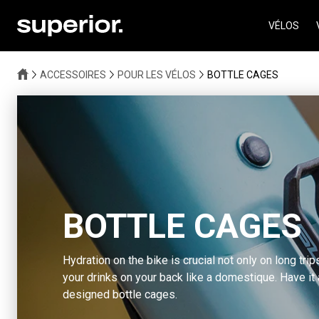
VÉLOS
ACCESSOIRES
POUR LES VÉLOS
BOTTLE CAGES
BOTTLE CAGES
Hydration on the bike is crucial not only on long trip
your drinks on your back like a domestique. Have it
designed bottle cages.