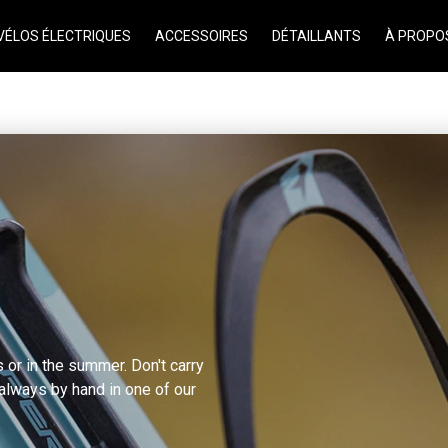
VÉLOS ÉLECTRIQUES
ACCESSOIRES
DÉTAILLANTS
À PROPO
s or in the summer. Don't carry
 always by hand in one of our