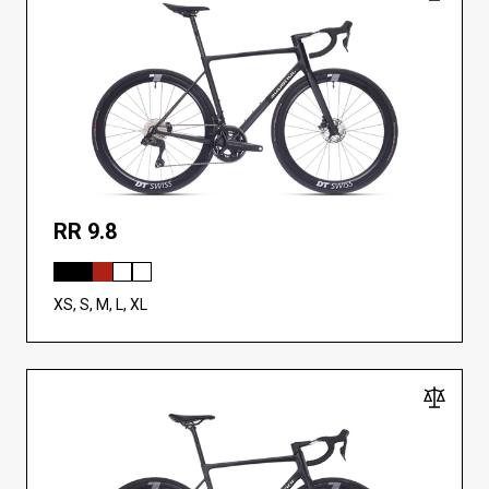
RR 9.8
XS, S, M, L, XL