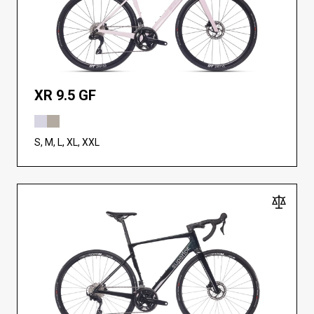
XR 9.5 GF
S, M, L, XL, XXL