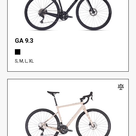
GA 9.3
S, M, L, XL