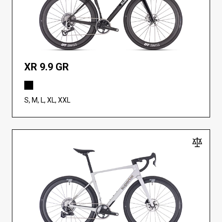
XR 9.9 GR
S, M, L, XL, XXL