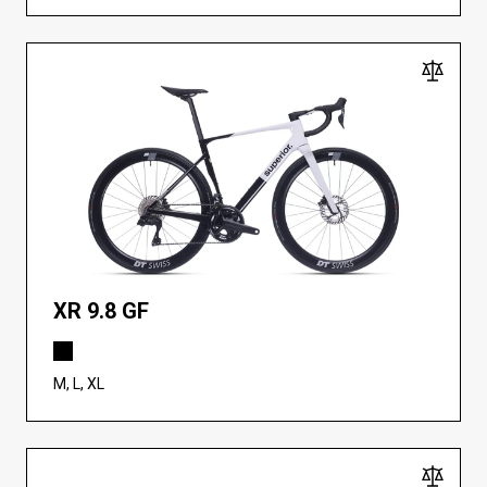
XR 9.8 GF
M, L, XL