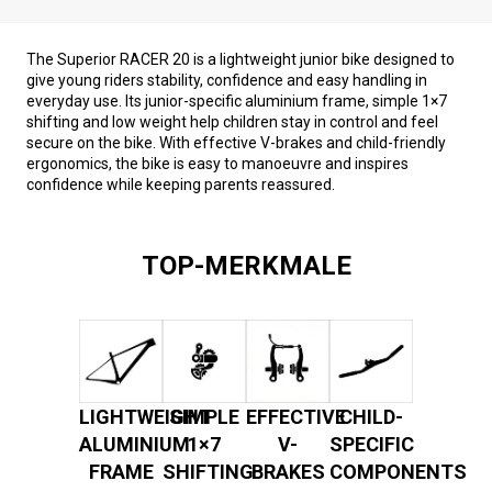
The Superior RACER 20 is a lightweight junior bike designed to
give young riders stability, confidence and easy handling in
everyday use. Its junior-specific aluminium frame, simple 1×7
shifting and low weight help children stay in control and feel
secure on the bike. With effective V-brakes and child-friendly
ergonomics, the bike is easy to manoeuvre and inspires
confidence while keeping parents reassured.
TOP-MERKMALE
LIGHTWEIGHT
SIMPLE
EFFECTIVE
CHILD-
ALUMINIUM
1×7
V-
SPECIFIC
FRAME
SHIFTING
BRAKES
COMPONENTS