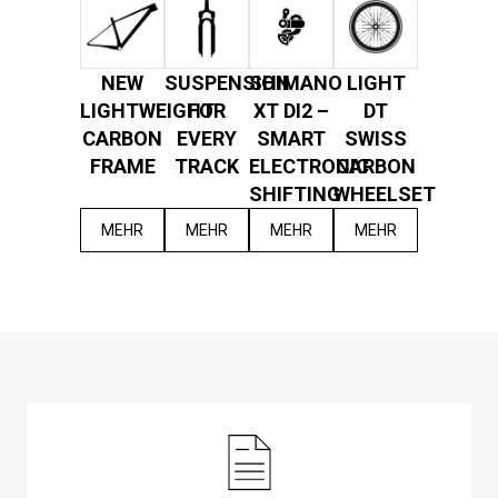
NEW
SUSPENSION
SHIMANO
LIGHT
LIGHTWEIGHT
FOR
XT DI2 –
DT
CARBON
EVERY
SMART
SWISS
FRAME
TRACK
ELECTRONIC
CARBON
SHIFTING
WHEELSET
MEHR
MEHR
MEHR
MEHR