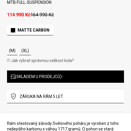
MTB FULL-SUSPENSION
114 990 Kč
164 990 Kč
MATTE CARBON
(M)
(XL)
Jak vybrat správnou velikost kola?
SKLADEM U PRODEJCŮ
ZÁRUKA NA RÁM 5 LET
Rám otestovaný závody Světového poháru je vyroben z toho
nejlepšího karbonu s váhou 1717 gramů. O pohon se stará