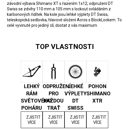
závodní výbava Shimano XT s řazením 1x12, odpružení DT
Swiss se zdvihy 110 mm a 105 mm s lockout ovládáním z
karbonových řidítek. Na kole jsou lehké výplety DT Swiss,
teleskopická sedlovka, hlavové složení Acros s BlockLockem. To
celé vyvinuté pro jediný cíl, dostat z vás maximum.
TOP VLASTNOSTI
LEHKÝ
ODPRUŽENÍ
LEHKÉ
POHON
RÁM
PRO
VÝPLETY
SHIMANO
SVĚTOVÉHO
KAŽDOU
DT
XTR
POHÁRU
TRAŤ
SWISS
ZJISTIT
ZJISTIT
ZJISTIT
ZJISTIT
VÍCE
VÍCE
VÍCE
VÍCE