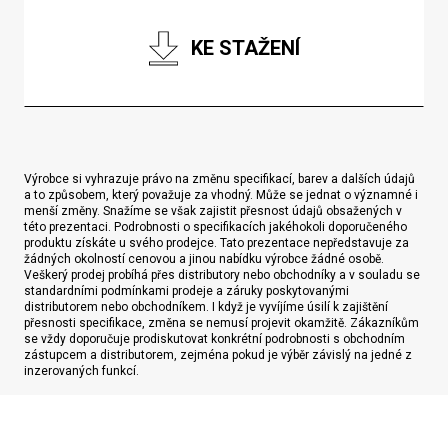
KE STAŽENÍ
Výrobce si vyhrazuje právo na změnu specifikací, barev a dalších údajů
a to způsobem, který považuje za vhodný. Může se jednat o významné i
menší změny. Snažíme se však zajistit přesnost údajů obsažených v
této prezentaci. Podrobnosti o specifikacích jakéhokoli doporučeného
produktu získáte u svého prodejce. Tato prezentace nepředstavuje za
žádných okolností cenovou a jinou nabídku výrobce žádné osobě.
Veškerý prodej probíhá přes distributory nebo obchodníky a v souladu se
standardními podmínkami prodeje a záruky poskytovanými
distributorem nebo obchodníkem. I když je vyvíjíme úsilí k zajištění
přesnosti specifikace, změna se nemusí projevit okamžitě. Zákazníkům
se vždy doporučuje prodiskutovat konkrétní podrobnosti s obchodním
zástupcem a distributorem, zejména pokud je výběr závislý na jedné z
inzerovaných funkcí.