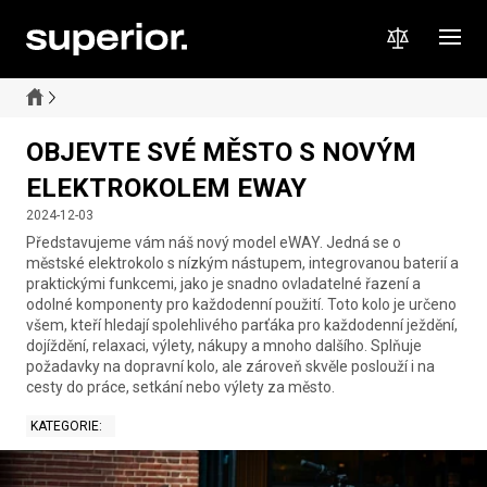
OBJEVTE SVÉ MĚSTO S NOVÝM
ELEKTROKOLEM EWAY
2024-12-03
Představujeme vám náš nový model eWAY. Jedná se o
městské elektrokolo s nízkým nástupem, integrovanou baterií a
praktickými funkcemi, jako je snadno ovladatelné řazení a
odolné komponenty pro každodenní použití. Toto kolo je určeno
všem, kteří hledají spolehlivého parťáka pro každodenní ježdění,
dojíždění, relaxaci, výlety, nákupy a mnoho dalšího. Splňuje
požadavky na dopravní kolo, ale zároveň skvěle poslouží i na
cesty do práce, setkání nebo výlety za město.
KATEGORIE
: