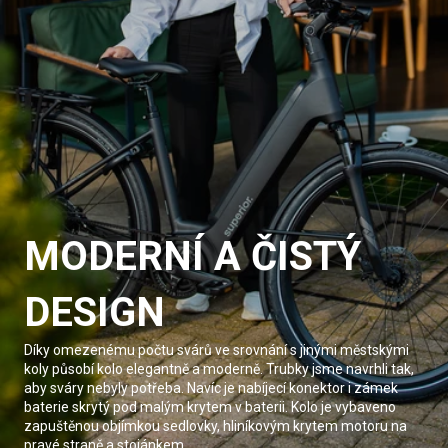
MODERNÍ A ČISTÝ
DESIGN
Díky omezenému počtu svárů ve srovnání s jinými městskými
koly působí kolo elegantně a moderně. Trubky jsme navrhli tak,
aby sváry nebyly potřeba. Navíc je nabíjecí konektor i zámek
baterie skrytý pod malým krytem v baterii. Kolo je vybaveno
zapuštěnou objímkou sedlovky, hliníkovým krytem motoru na
pravé straně a stojánkem.