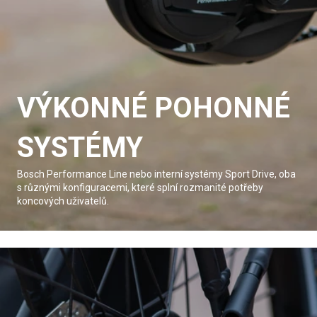
VÝKONNÉ POHONNÉ
SYSTÉMY
Bosch Performance Line nebo interní systémy Sport Drive, oba
s různými konfiguracemi, které splní rozmanité potřeby
koncových uživatelů.