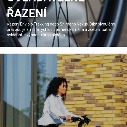
ŘAZENÍ
Řazení Enviolo Trekking nebo Shimano Nexus. Díky plynulému
převodu je změna rychlosti téměř okamžitá a zcela intuitivní
ovládání je výhodou pro každého.