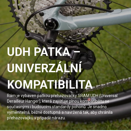
UDH PATKA –
UNIVERZÁLNÍ
KOMPATIBILITA
Rám je vybaven patkou přehazovačky SRAM UDH (Universal
Derailleur Hanger), která zajišťuje plnou kompatibilitu se
současnými i budoucími standardy pohonů. Je snadno
vyměnitelná, běžně dostupná a navržená tak, aby chránila
přehazovačku v případě nárazu.