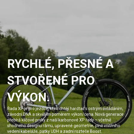
RYCHLÉ, PŘESNÉ A
STVOŘENÉ PRO
VÝKON.
Řada XP je pro jezdce, kteří chtějí hardtail s ostrým ovládáním,
závodní DNA a skvělým poměrem výkon/cena. Nová generace
přebírá klíčové prvky z naší karbonové XP řady – včetně
shodného designu rámu, upravené geometrie, plně vnitřního
vedení kabeláže, patky UDH a zadní rozteče Boost.