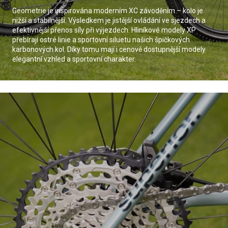
Geometrie je inspirována moderním XC závoděním – kolo je
nižší a stabilnější. Výsledkem je jistější ovládání ve sjezdech a
efektivnější přenos síly při výjezdech. Hliníkové modely XP
přebírají ostré linie a sportovní siluetu našich špičkových
karbonových kol. Díky tomu mají i cenově dostupnější modely
elegantní vzhled a sportovní charakter.