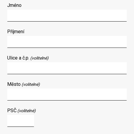
Jméno
Příjmení
Ulice a č.p.
(volitelné)
Město
(volitelné)
PSČ
(volitelné)