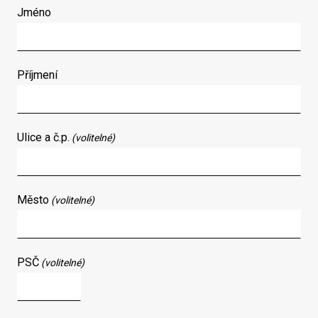
Jméno
Příjmení
Ulice a č.p.
(volitelné)
Město
(volitelné)
PSČ
(volitelné)