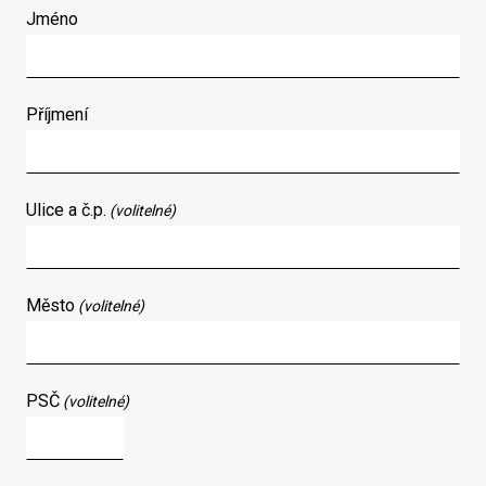
Jméno
Příjmení
Ulice a č.p.
(volitelné)
Město
(volitelné)
PSČ
(volitelné)