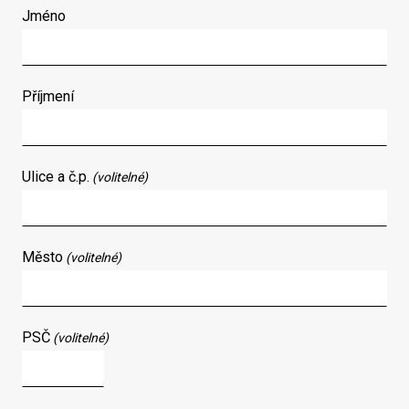
Jméno
Příjmení
Ulice a č.p.
(volitelné)
Město
(volitelné)
PSČ
(volitelné)