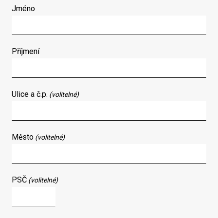
Jméno
Příjmení
Ulice a č.p.
(volitelné)
Město
(volitelné)
PSČ
(volitelné)