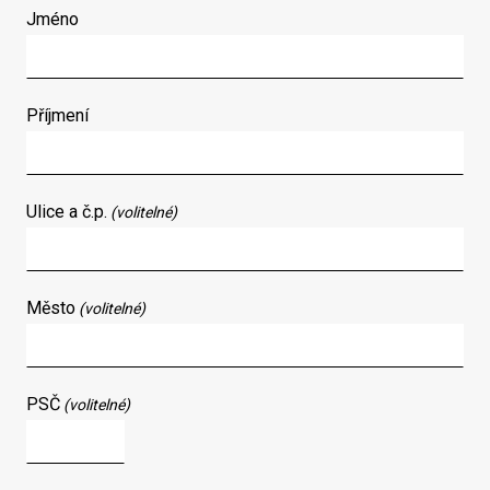
Jméno
Příjmení
Ulice a č.p.
(volitelné)
Město
(volitelné)
PSČ
(volitelné)