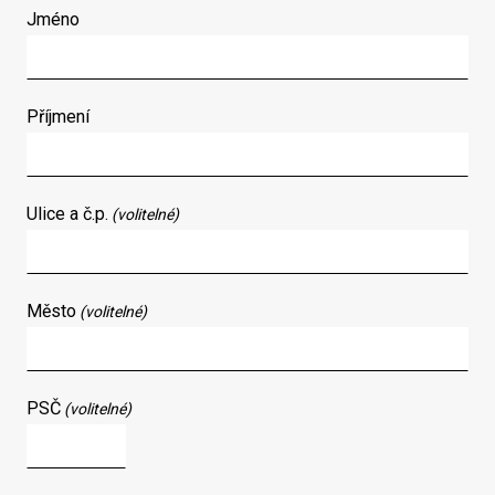
Jméno
Příjmení
Ulice a č.p.
(volitelné)
Město
(volitelné)
PSČ
(volitelné)