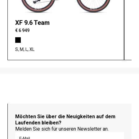
XF 9.6 Team
XF
€ 6 949
€ 7
S, M, L, XL
S, M
Möchten Sie über die Neuigkeiten auf dem
Laufenden bleiben?
Melden Sie sich für unseren Newsletter an.