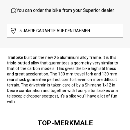
You can order the bike from your Superior dealer.
5 JAHRE GARANTIE AUF DEN RAHMEN
Trail bike built on the new X6 aluminium alloy frame. It is this
triple-butted alloy that guarantees a geometry very similar to
that of the carbon models. This gives the bike high stiffness
and great acceleration. The 130 mm travel fork and 130 mm
rear shock guarantee perfect comfort even on more difficult
terrain. The drivetrain is taken care of by a Shimano 1x12 in
Deore combination and together with four-piston brakes or a
telescopic dropper seatpost, it's a bike you'll have a lot of fun
with.
TOP-MERKMALE