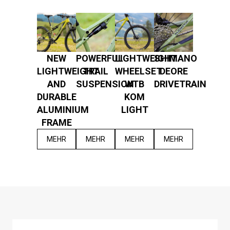
NEW
POWERFUL
LIGHTWEIGHT
SHIMANO
LIGHTWEIGHT
TRAIL
WHEELSET
DEORE
AND
SUSPENSION
WTB
DRIVETRAIN
DURABLE
KOM
ALUMINIUM
LIGHT
FRAME
MEHR
MEHR
MEHR
MEHR