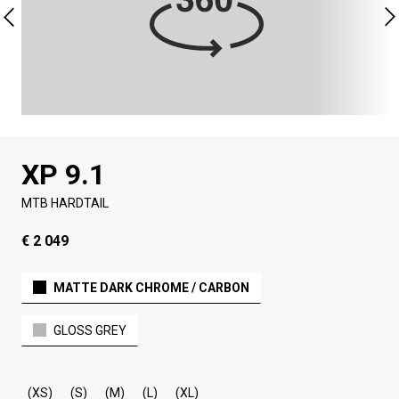
XP 9.1
MTB HARDTAIL
€ 2 049
MATTE DARK CHROME / CARBON
GLOSS GREY
(XS)
(S)
(M)
(L)
(XL)