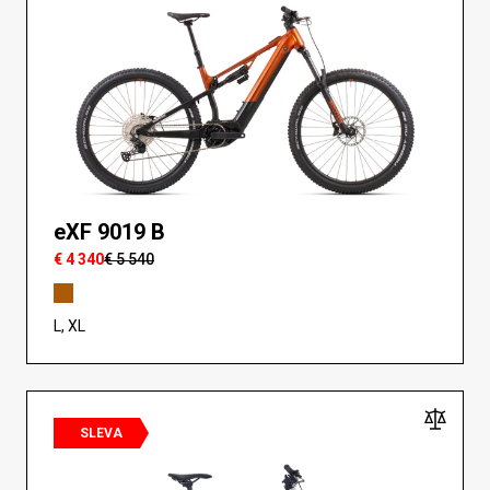
eXF 9019 B
€ 4 340
€ 5 540
L, XL
SLEVA