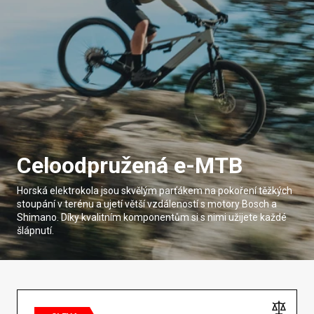
Celoodpružená e-MTB
Horská elektrokola jsou skvělým parťákem na pokoření těžkých
stoupání v terénu a ujetí větší vzdáleností s motory Bosch a
Shimano. Díky kvalitním komponentům si s nimi užijete každé
šlápnutí.