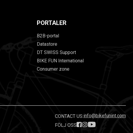
PORTALER
B2B-portal
Datastore
DT SWISS Support
BIKE FUN International
Consumer zone
info@bikefunint.com
CONTACT US:
FÖLJ OSS