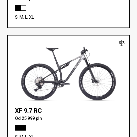
S, M, L, XL
XF 9.7 RC
Od 25 999 pln
S, M, L, XL