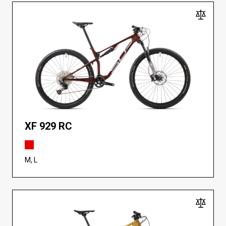
XF 929 RC
M, L