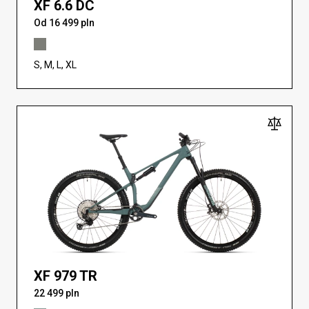
XF 6.6 DC
Od 16 499 pln
S, M, L, XL
XF 979 TR
22 499 pln