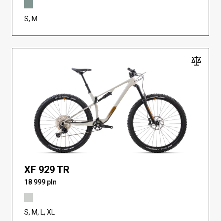
S, M
XF 929 TR
18 999 pln
S, M, L, XL