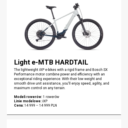
Light e-MTB HARDTAIL
The lightweight iXP e-bikes with a rigid frame and Bosch SX
Performance motor combine power and efficiency with an
exceptional riding experience. With their low weight and
smooth drive unit assistance, you'll enjoy speed, agility, and
maximum control on any terrain.
Modeli rowerów
:
1
rowerów
Linie modelowe
:
iXP
Cena
:
14 999
–
14 999
PLN