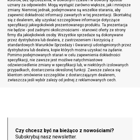
uznany za odpowiedni. Mogą wystąpić zarówno większe, jak i mniejsze
zmiany. Niemniej jednak, podejmowane są wszelkie starania, aby
zapewnić dokładność informacji zawartych w tej prezentacji. Skontaktuj
się z dealerem, aby uzyskać szczegółowe informacje dotyczące
specyfikacji jakiegokolwiek prezentowanego produktu. Ta prezentacja
nie będzie - pod żadnymi okolicznościami - stanowić oferty ze strony
firmy dla jakiejkolwiek osoby. Wszystkie sprzedaże są dokonywane
przez dystrybutora lub dealera, z zastrzeżeniem i korzyścią z
standardowych Warunków Sprzedaży i Gwarancji udostępnionych przez
dystrybutora lub dealera, kopie których można uzyskać na żądanie.
Pomimo podejmowanych starań w celu zapewnienia dokładności
specyfikacji, nie zawsze jest możliwe natychmiastowe
odzwierciedlenie zmiany w specyfikacji lub, w niektórych izolowanych
przypadkach, dostarczenia określonej funkcji. Zawsze zaleca się
klientom omówienie szczegółów z dostarczającym dealerem,
zwłaszcza jeśli wybór zależy od jednej z reklamowanych cech.
Czy chcesz być na bieżąco z nowościami?
Subskrybuj nasz newsletter.