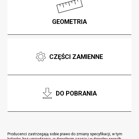
GEOMETRIA
CZĘŚCI ZAMIENNE
DO POBRANIA
Producenci zastrzegają sobie prawo do zmiany specyfikacji, w tym
kolorów, bez uprzedzenia, w dowolnym czasie i w dowolny sposób