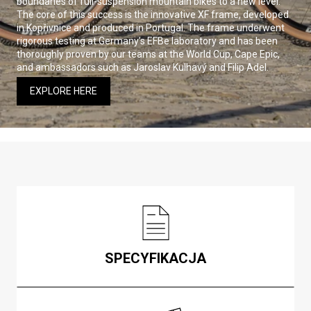
boundaries of full-suspension mountain bikes to a new level.
The core of this success is the innovative XF frame, developed
in Kopřivnice and produced in Portugal. The frame underwent
rigorous testing at Germany’s EFBe laboratory and has been
thoroughly proven by our teams at the World Cup, Cape Epic,
and ambassadors such as Jaroslav Kulhavý and Filip Adel.
EXPLORE HERE
SPECYFIKACJA