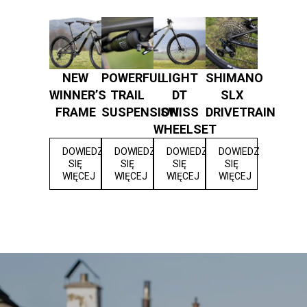
NEW
POWERFUL
LIGHT
SHIMANO
WINNER’S
TRAIL
DT
SLX
FRAME
SUSPENSION
SWISS
DRIVETRAIN
WHEELSET
DOWIEDZ
DOWIEDZ
DOWIEDZ
DOWIEDZ
SIĘ
SIĘ
SIĘ
SIĘ
WIĘCEJ
WIĘCEJ
WIĘCEJ
WIĘCEJ