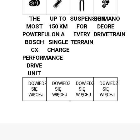
THE
UP TO
SUSPENSION
SHIMANO
MOST
150 KM
FOR
DEORE
POWERFUL
ON A
EVERY
DRIVETRAIN
BOSCH
SINGLE
TERRAIN
CX
CHARGE
PERFORMANCE
DRIVE
UNIT
DOWIEDZ
DOWIEDZ
DOWIEDZ
DOWIEDZ
SIĘ
SIĘ
SIĘ
SIĘ
WIĘCEJ
WIĘCEJ
WIĘCEJ
WIĘCEJ