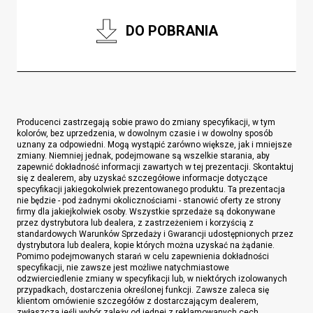
DO POBRANIA
Producenci zastrzegają sobie prawo do zmiany specyfikacji, w tym
kolorów, bez uprzedzenia, w dowolnym czasie i w dowolny sposób
uznany za odpowiedni. Mogą wystąpić zarówno większe, jak i mniejsze
zmiany. Niemniej jednak, podejmowane są wszelkie starania, aby
zapewnić dokładność informacji zawartych w tej prezentacji. Skontaktuj
się z dealerem, aby uzyskać szczegółowe informacje dotyczące
specyfikacji jakiegokolwiek prezentowanego produktu. Ta prezentacja
nie będzie - pod żadnymi okolicznościami - stanowić oferty ze strony
firmy dla jakiejkolwiek osoby. Wszystkie sprzedaże są dokonywane
przez dystrybutora lub dealera, z zastrzeżeniem i korzyścią z
standardowych Warunków Sprzedaży i Gwarancji udostępnionych przez
dystrybutora lub dealera, kopie których można uzyskać na żądanie.
Pomimo podejmowanych starań w celu zapewnienia dokładności
specyfikacji, nie zawsze jest możliwe natychmiastowe
odzwierciedlenie zmiany w specyfikacji lub, w niektórych izolowanych
przypadkach, dostarczenia określonej funkcji. Zawsze zaleca się
klientom omówienie szczegółów z dostarczającym dealerem,
zwłaszcza jeśli wybór zależy od jednej z reklamowanych cech.